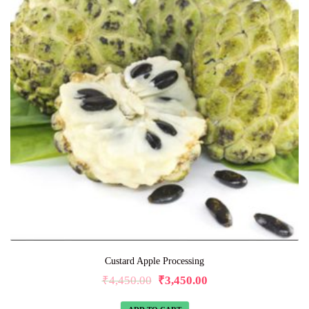
Custard Apple Processing
₹
4,450.00
₹
3,450.00