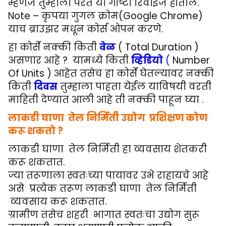
म्हणजे तुम्हाला परत या गोष्टी रिवाईज होतील.
Note – कृपया गुगल क्रोम(Google Chrome)
याच ब्राउझर मधून कोर्स ओपन करणे.
हा कोर्से नक्की किती
वेळ
( Total Duration )
असणार आहे ? यामध्ये किती
व्हिडियो
(
Number
Of Units ) आहेत तसेच हा कोर्से घेतल्यावर नक्की
किती
दिवस
तुम्हाला पाहता येईल याविषयी वरती
माहिती देण्यात आली आहे ती नक्की पाहून घ्या .
लाकडी घाणा तेल निर्मिती उद्योग
प्रशिक्षण कोण
करू शकतो ?
लाकडी घाणा तेल निर्मिती
हा व्यवसाय शेतकरी
करू शकतात.
ज्या तरूणाला स्वतःच्या पायावर उभे राहायचे आहे
असे प्रत्येक तरूण
लाकडी घाणा तेल निर्मिती
व्यवसाय करू शकतात.
ग्रामीण तसेच शहरी भागात स्वतःचा उद्योग सुरू