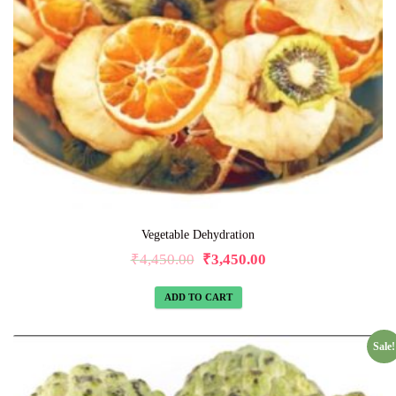
Vegetable Dehydration
₹
4,450.00
₹
3,450.00
ADD TO CART
Sale!