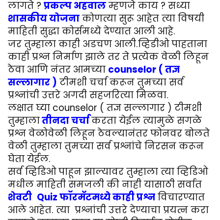
लागते ?
प्रकल्प अहवाल
म्हणजे काय ? सध्या
शासकीय योजना
कोणत्या सुरू आहेत त्या विषयी
माहिती सुद्धा कोर्समध्ये देण्यात आली आहे.
जर तुम्हाला काही अडचण आली.व्हिडीओ पाहताना
काही प्रश्न निर्माण झाले तर ते प्रत्येक वेळी लिहून
ठेवा आणि नंतर आमच्या
counselor ( तज्ञ
सल्लागार )
टीमशी चर्चा करून तुमच्या सर्व
प्रश्नांची उत्तरे अगदी सहजरित्या मिळवा.
लक्षात घ्या counselor ( तज्ञ सल्लागार ) टीमशी
तुम्हाला
तीनदा
चर्चा
करता येईल त्यामुळे सगळे
प्रश्न वेळोवेळी लिहून ठेवल्यानंतर फोनवर बोलते
वेळी तुम्हाला तुमच्या सर्व प्रश्नांचे निरसन करून
घेता येईल.
सर्व व्हिडिओ पाहून झाल्यावर तुम्हाला त्या व्हिडिओ
मधील माहिती समजली की नाही यासाठी सर्वात
शेवटी
Quiz फॉरमॅटमध्ये काही प्रश्न
विचारण्यात
आले आहेत. त्या प्रश्नांची उत्तरे देण्याचा प्रयत्न करा