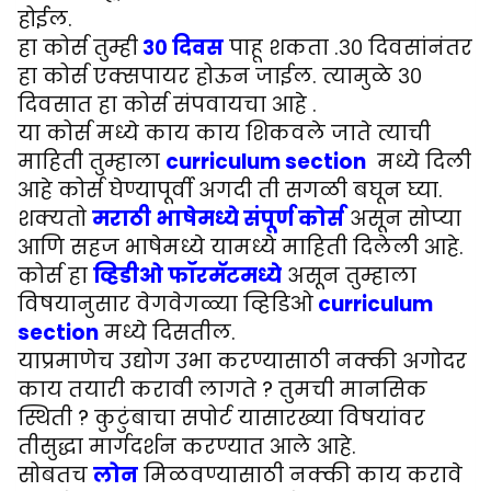
होईल.
हा कोर्स तुम्ही
३० दिवस
पाहू शकता .३० दिवसांनंतर
हा कोर्स एक्सपायर होऊन जाईल. त्यामुळे ३०
दिवसात हा कोर्स संपवायचा आहे .
या कोर्स मध्ये काय काय शिकवले जाते त्याची
माहिती तुम्हाला
curriculum section
मध्ये दिली
आहे कोर्स घेण्यापूर्वी अगदी ती सगळी बघून घ्या.
शक्यतो
मराठी भाषेमध्ये संपूर्ण कोर्स
असून सोप्या
आणि सहज भाषेमध्ये यामध्ये माहिती दिलेली आहे.
कोर्स हा
व्हिडीओ फॉरमॅटमध्ये
असून तुम्हाला
विषयानुसार वेगवेगळ्या व्हिडिओ
curriculum
section
मध्ये दिसतील.
याप्रमाणेच उद्योग उभा करण्यासाठी नक्की अगोदर
काय तयारी करावी लागते ? तुमची मानसिक
स्थिती ? कुटुंबाचा सपोर्ट यासारख्या विषयांवर
तीसुद्धा मार्गदर्शन करण्यात आले आहे.
सोबतच
लोन
मिळवण्यासाठी नक्की काय करावे