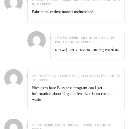
IN TO REPLY
Fabriction veshye maheti melnebabad
अजित वेताल
FEBRUARY 18, 2018 AT 12:19
PM
LOG IN TO REPLY
छान आहे मला या योजनेचा लाभ भेटू शकतो का
ARUNA PATHAK
FEBRUARY 19, 2018 AT 5:03 PM
LOG IN
TO REPLY
Nice agro base Bussiness program can l get
information about Organic fertilizer from coconut
waste
VINOD
FEBRUARY 21, 2018 AT 3:30 PM
LOG IN TO