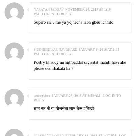
NARAYAN JADHAV
NOVEMBER 28, 2017 AT 1:10
PM
LOG IN TO REPLY
Superb sir…me ya yojnecha labh gheu ichhito
SIDDHESHWAR NAVGHARE
JANUARY 6, 2018 AT 2:45
PM
LOG IN TO REPLY
Poetry khaddy nirmitibaddal savisatat mahiti havi ahe
please deu shakata ka ?
अमोल दांडेकर
JANUARY 23, 2018 AT 8:52 AM
LOG IN TO
REPLY
छान सर मी या योजनेचा लाभ घेऊ इच्छितो
PRASHANT LOHAR
FEBRUARY 14, 2018 AT 1:37 PM
LOG