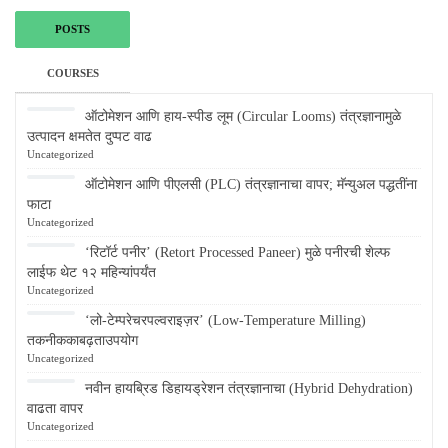
POSTS
COURSES
ऑटोमेशन आणि हाय-स्पीड लूम (Circular Looms) तंत्रज्ञानामुळे
उत्पादन क्षमतेत दुप्पट वाढ
Uncategorized
ऑटोमेशन आणि पीएलसी (PLC) तंत्रज्ञानाचा वापर; मॅन्युअल पद्धतींना
फाटा
Uncategorized
‘रिटॉर्ट पनीर’ (Retort Processed Paneer) मुळे पनीरची शेल्फ
लाईफ थेट १२ महिन्यांपर्यंत
Uncategorized
‘लो-टेम्परेचरपल्वराइज़र’ (Low-Temperature Milling)
तकनीककाबढ़ताउपयोग
Uncategorized
नवीन हायब्रिड डिहायड्रेशन तंत्रज्ञानाचा (Hybrid Dehydration)
वाढता वापर
Uncategorized