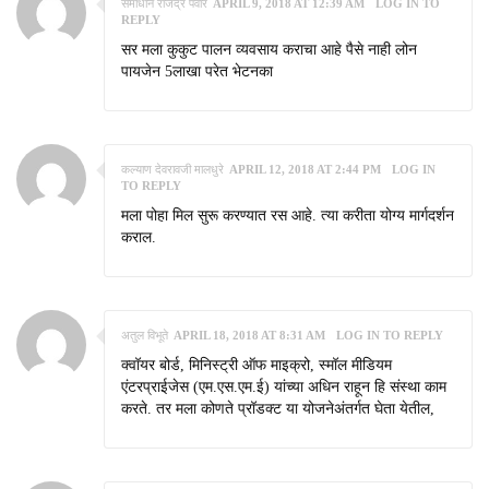
समाधान राजेद्रं पवार
APRIL 9, 2018 AT 12:39 AM
LOG IN TO
REPLY
सर मला कुकुट पालन व्यवसाय कराचा आहे पैसे नाही लोन
पायजेन 5लाखा परेत भेटनका
कल्याण देवरावजी मालधुरे
APRIL 12, 2018 AT 2:44 PM
LOG IN
TO REPLY
मला पोहा मिल सुरू करण्यात रस आहे. त्या करीता योग्य मार्गदर्शन
कराल.
अतुल विभूते
APRIL 18, 2018 AT 8:31 AM
LOG IN TO REPLY
क्वॉयर बोर्ड, मिनिस्ट्री ऑफ माइक्रो, स्मॉल मीडियम
एंटरप्राईजेस (एम.एस.एम.ई) यांच्या अधिन राहून हि संस्था काम
करते. तर मला कोणते प्रॉडक्ट या योजनेअंतर्गत घेता येतील,