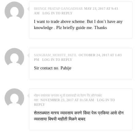
BHINGE PRATAP GANGADHAR
MAY 23, 2017 AT 9:43
AM
LOG IN TO REPLY
I want to trade above scheme. But I don’t have any
knowledge . Plz briefly guide me. Thanks
SANGRAM_MOHITE_PATIL
OCTOBER 24, 2017 AT 1:03
PM
LOG IN TO REPLY
Sir contact no. Pahije
मोहन वसंतराव जगताप मु.पो.दावरवाडी ता.पैठण जि.औरंगाबाद
महा.
NOVEMBER 23, 2017 AT 11:50 AM
LOG IN TO
REPLY
शेततळ्यात मत्स्य व्यावसाय करणे किंवा पेरू प्रकिया आसे दोन
व्यवसाया बिषयी माहीती मिळने बाबद