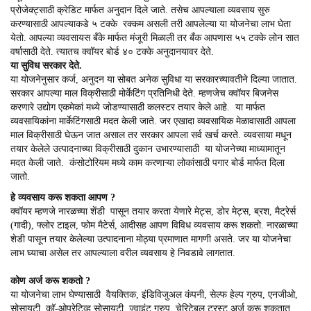
प्रोजेक्ट्साठी क्रेडिट मार्फत अनुदान दिले जाते. तसेच आपल्याला व्यवसाय सुरु
करण्यासाठी आपल्याकडे ५ टक्के रक्कम असली तरी आपलेल्या या योजनेचा लाभ घेता
येतो. आपल्या व्यवसायस बँके मार्फत मंजूरी मिळाली तर बँक आपणास ५५ टक्के लोन सात
वर्षासाठी देते. त्यातच क्वॉयर बोर्ड ४० टक्के अनुदानयावर देते.
या सुविध सरकार देते.
या योजनेनुसार कर्ज, अनुदन या सोबत अनेक सुविधा या सरकारच्यावतीने दिल्या जातात.
सरकार आपल्या माल विक्रीसाठी मोर्केटिंग प्रतिनिधी देते. म्हणजेच क्वॉयर बिजनेस
करणारे उद्योग एकमेकां मध्ये जोडण्यासाठी कलस्टर तयार केले आहे. या मार्फत
व्यवसायिकांना मार्केटिंगसाठी मदत केली जाते. जर एखादा व्यवसायिक मेळावासाठी आपला
माल विक्रीसाठी घेऊन जात असाल तर सरकार आपला सर्व खर्च करते. व्यवसाया मधून
तयार केलेले उत्पादनाच्या विक्रीसाठी दुकान उभारण्यासाठी या योजनेच्या माध्यामातून
मदत केली जाते. कंसोटोरियम मध्ये काम करणाऱ्या लोकांसाठी पगार बोर्ड मार्फत दिला
जातो.
हे व्यवसाय करू शकता आपण ?
क्वॉयर म्हणजे नारळच्या शेंडी पासून तयार करता येणारे मेट्स, डोर मेट्स, ब्रश, मैट्रेर्स
(गादी), फ्लोर टाइल, फोम मैटेर्स, आदीसह आपण विविध व्यवसाय करू शकतो. नारळाच्या
शेडी पासून तयार केलेल्या उत्पादनाना मोठ्या प्रमाणात मागणी असते. जर या योजनेचा
लाभ घ्याचा असेल तर आपल्याला वरील व्यवसाय हे निवडावे लागतात.
कोण अर्ज करू शकतो ?
या योजनेचा लाभ घेण्यासाठी वैयक्तिक, इंडिविजुअल कंपनी, सेल्फ हेल्प ग्रुप, एनजीओ,
सोसायटी, कॉ-ओपरेटिव्ह सोसायटी, ज्वाइंट ग्रुप, चेरिटेबल ट्रस्ट अर्ज करू शकतात.