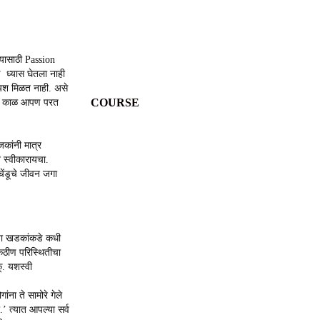
्यासाठी Passion
 ध्यास घेतला नाही
 यश मिळत नाही. असे
COURSE
र हा काळ आपण परत
जकांनी मात्र
न स्वीकारायचा.
चेंडूचे जीवन जगा
ल्या खडकांकडे कधी
कठीण परिस्थितीचा
ू. यशस्वी
ना ते सामोरे गेले
.’ त्यात आपल्या सर्व