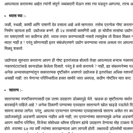
आपल्याला करायच्या आहेत त्यांनी संपूर्ण जबाबदारी घेऊन तशा त्या घडवून आणल्या, त
ध्यास घ्या :-
जळी, स्थळी, काष्ठी आणि पाषाणी देव वसाला आहे असे म्हणतात. तसेच प्रत्येक गोष्ट करता
निर्माण व्हायला हवी. उद्योजक बनणे. ही २४ तासांची कामगिरी आहे. हा चोवीस तासांचा उ
तर यशप्राप्ती जर कठीणच होते. ध्यास तयार करण्यासाठी नसतो त्यामुळेच तो विकत मिळत 
मात्र नाही ह ! परंतु कोणत्याही इतर संबंधांप्रमाणे उद्योग करण्याचा ध्यास असला तर आ
मिळवू शकतो.
उद्योगाला सुरुवात करताना आपण ही गोष्ट इतरांजवळ बोलतो तेव्हा आपल्याला बऱ्याच नकारघंट
नकारघंटाटांकडे कानाडोळा केलेला दिसतो. परंतु हे कसे करायचे ? नाही, ह्या संकल्पनेच्या 
अनेक अभ्यासपहाण्यांतून सकारात्मक दृष्टीकोन असणारे उद्योजक हे इतरांपेक्षा अधिक यशस्
असाही नाही. तर येणाऱ्या परिस्थितीला हसत सामोरे जात अवघड, कठीण गोष्टींवर मात करा. ह्य
सातत्य :-
सातत्याच्या स्पष्टीकरणासाठी एक उत्तम उदाहरण डोळ्यापुढे येते. खडक हा सृष्टीतल्या सर्व
बारकाईने पाहिले आहे ? अनेक ठिकाणी पाण्याच्या प्रवाहात सातत्याने खोल खड्डे पडले
सामना करावा लागेल. परंतु, आपल्या प्रयत्नात पाण्याच्या प्रवाहासारखे सातत्य असेल त
उद्योजकांपुढे अडचणी आल्याच नाहीत असे नाही, तर प्रयत्नांच्या सातत्यामुळे अनेक अडचणी
आपण सर्वांना परिचित, विजेचा संशोधक थॉमस एडिसन ह्यांचे उदाहरण देण्याचा मोह टाळता येत
होते. वयाच्या ६७ व्या वर्षी त्यांच्या कारखान्याला आग लागली होती. लक्षावधी डॉलर्सची मालमत