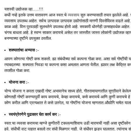
यशस्वी उद्योजक व्हा…..!!!
कधी नव्हे इतके उत्तम वातावरण आज स्वत:चे
व्यवसाय
सुरु करण्यासाठी तयार झालेले आहे. छ
व्यवसाय उपलब्ध आहेत. सर्वच उत्पादक उत्पादक उद्योगांसाठी मागणी दिवसेंदिवस वाढते आहे. 
काळ आहे. वित्त पुरवठाही सुलभतेने उपलब्ध होतो आहे. सरकारी धोरणेही उत्साहवर्धक आहेत
चंगच बाधला आहे. हे स्वप्न साकार करायचे असेल तर जास्तीत जास्त लोकांनी उद्योजक व्हा
बनण्याच्या दृष्टीने उपयुक्त ठरतील.
शक्यातांचा अभ्यास :-
आपण कोणत्या गोष्टी करू शकतो. ह्या संबंधीच्या सर्व कल्पना गोळा करा. अशा सर्व गोष्टीं
त्याबद्दलच्या शक्याता निवडा या कल्पना कशा अमलात आणता येतील. ह्यावर लक्ष केंद्रित क
तपशील गोळा करा.
योजना करा :-
योग्य योजना न करता एखादी गोष्ट अभावानेच साध्य होते, गीतरामायाणातील सुग्रीवाने केले
कोणतही गोष्टी करण्यापूर्वी काय करायचे, केव्हा करायचे, कसे करायचे आणि कुणी करायचे ह
कोण करील आणि प्रत्यक्षात ते कसे उतरेल, या गोष्टींना योजना म्हणतात.औद्योगि भाषेत य
स्वयंप्रेरणेने पुढाकार घेत कार्य कर :-
स्वत:चा व्यवसा करायचा म्हण्जे कुणीतरी टकलल्याशिवाय उडी मारायची नाही असा दृष्टीकोन ठ
हवे. संधीची वाट पाहात बसलो तर संधी मिळणार नाही. जे संधीवर झडप घालतात. त्यांनाच संधी व