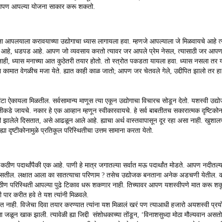
रच आपण आपल्या योजना साकार करू शकतो.
ना आपलयाला करावयाच्या उद्योगाचा ध्यास लागायला हवा. म्हणजे आपल्याला जे मिळवायचे आहे त
द्योग आहे, धडपड आहे. आपण जो व्यवसाय करतो त्यावर जर आपले प्रेम नेसल, त्यासाठी जर आपण
नाही, ध्यास मनाच्या आत कुठेतरी तयार होतो. तो स्त्रोत पकडता यायला हवा. ध्यास नसला तर
पल्या कामात वेगळीच मजा येते. ह्यात काही काळ जातो; आपण जर चेतवले गेले, उद्दीपित झालो त
ा ऐकायला मिळतील. सर्वसामान्य माणूस त्या एकून उद्योगाचा विचारच सोडून देतो. यशस्वी उद्यो
पलीकडे जायचे. नकार हे एक आव्हान म्हणून स्वीकारवायचे. हे सर्व बाबतीतच सकारात्मक दृष्टिको
वी झालेले दिसतात, असे आढळून आले आहे. ह्याचा अर्थ वास्तवापासून दूर रहा असा नाही. खुशाल
ा दृष्टीकोनामुळे प्रतिकूल परिस्थितीचा उत्तम सामाना करता येतो.
ात कठीण पदार्थांपैकी एक आहे. पाणी हे मात्र जगातल्या सर्वात मऊ पदार्थांत मोडते. आपण नदीत
ले दिसतील. लक्षात आला का सातत्याचा परिणाम ? तसेच उद्योजक बनताना अनेक अडचणी येतील. 
र कठीण परिस्थिती आपल्या पुढे टिकाव धरू शकणार नाही. तिच्यावर आपण यशस्वीपणे मात करू शक
 पार करीत हवे ते यश त्यांनी मिळवले.
 नाही. विजेचा दिवा तयार करण्यात त्यांना यश मिळालं खरं पण त्याआधी हजारो अयशस्वी प्रयोगां
्ता जळून खाक झाली. त्यावेळी ह्या जिद्दी संशोधकाच्या तोंडून, ‘विनाशसुध्दा मोठा मौल्यवान असतो