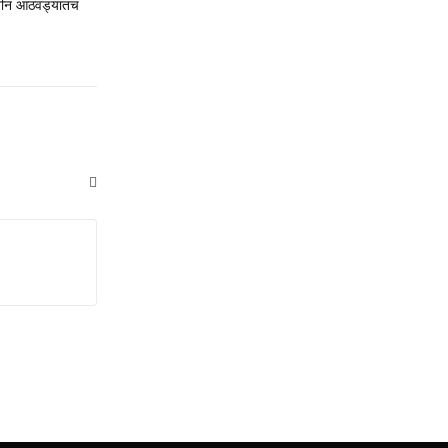
ळ तीन आठवड्यातच