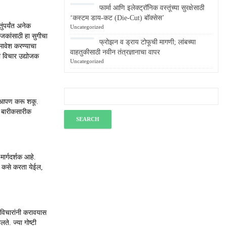
फार्मा आणि इलेक्ट्रॉनिक वस्तूंच्या सुरक्षेसाठी
‘कस्टम डाय-कट (Die-Cut) बॉक्सेस’
ंपर्यंत अनेक
Uncategorized
ोजकांसाठी हा सुगीचा
फ्रोझन व ड्राय टोफूची मागणी; लांबच्या
मावेश करण्याचा
वाहतुकीसाठी नवीन तंत्रज्ञानाचा वापर
ी विचार उद्योजक
Uncategorized
ाय आपण करू शकू.
ा बारीकसारीक
ार्गदर्शक आहे.
्ण कसे करता येईल,
 विचारांनी करावयास
ते. ज्या गोष्टी