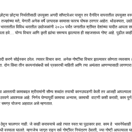
ोट्या छोट्या निर्यातीसाठी उपयुक्त अगदी सॉफ्टवेअर पासून तर दैनंदिन वापरातील उपयुक्त वस्तु
तज्ज्ञांच्या मते, येणारी अनेक वर्षे उत्पादक कामासा फारच पोषक ठरणार आहेत. थोडक्यात, उद्य
. भारतातील विविध थरातील उद्योजकांनी २०२० पर्यंत जगातील श्रींमत देशांच्या यादीत आपला स
यला हवे… योग्य विचार आणि कृती ह्यांचा समन्वय झाल्यास ही सहजसाध्य गोष्ट आहे. पुढील काह
ची यादी करणे सोईस्कर ठरेल. त्यावर विचार करा. अनेक गोष्टींचा विचार झाल्यावर कोणता व्यवस
रा. दोन किंवा तीन कल्पनांसंबधी सर्व प्रकारची माहिती आणि त्या अमंलात आणण्यासाठी लागणार
ल्या आततायी कामाबद्दल श्रीरामांनी सौम्य शब्दांत तयाची कानउघडणी केली तर आजही आपल्याला म
े ठरवणे आवश्यक आहे. निर्णय घेण्यापूर्वी कामाचा अभ्यास, कामाची वाटणी कशी करावी, काम पूर
ाला समग्र योजना अहवाल असे म्हणतात.
ेवून चालणार नाही. जे काही करावयाचे आहे त्यात स्वत:चा पुढाकार हवा. काम हे भावनेपेक्षाही
रमाला घालते. म्हणजेच जागृत राहून सर्व गोष्टींवर नियंत्रण ठेवाती, ज्या गोष्टी आपल्याला घाल