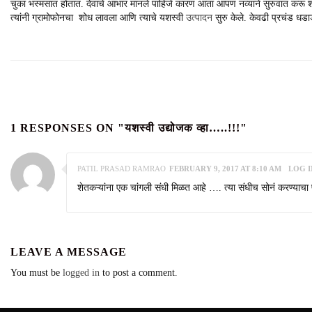
चुका भस्मसात होतात. देवाचे आभार मानले पाहिजे कारण आता आपण नव्याने सुरुवात करू श
त्यांनी ग्रामोफोनचा शोध लावला आणि त्याचे यशस्वी
उत्पादन
सुरु केले. केवढी प्रचंड धड
1 RESPONSES ON "यशस्वी उद्योजक व्हा…..!!!"
PATIL PRASAD RAMRAO
FEBRUARY 9, 2017 AT 8:10 AM
LOG I
शेतकऱ्यांना एक चांगली संधी मिळत आहे …. त्या संधीच सोनं करण्याच
LEAVE A MESSAGE
You must be
logged in
to post a comment.