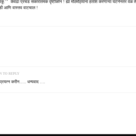
कू.’’ केवढा प्रचंड सकारातमक दृष्टीकोन ! ह्या मोठमोठ्यांना हताश करणाऱ्या घटनेनंतर व
ाडी आणि वास्तव वाटचाल !
N TO REPLY
ा प्रयत्न करीन….. धन्यवाद ….