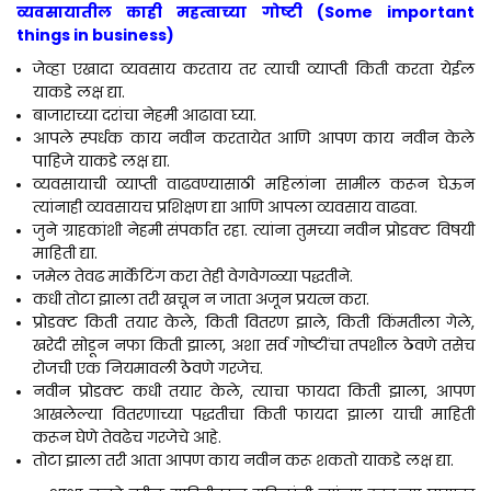
व्यवसायातील काही महत्वाच्या गोष्टी
(Some important
things in business
)
जेव्हा एखादा व्यवसाय करताय तर त्याची व्याप्ती किती करता येईल
याकडे लक्ष द्या.
बाजाराच्या दरांचा नेहमी आढावा घ्या.
आपले स्पर्धक काय नवीन करतायेत आणि आपण काय नवीन केले
पाहिजे याकडे लक्ष द्या.
व्यवसायाची व्याप्ती वाढवण्यासाठी महिलांना सामील करून घेऊन
त्यांनाही व्यवसायच प्रशिक्षण द्या आणि आपला व्यवसाय वाढवा.
जुने ग्राहकांशी नेहमी संपर्कात रहा. त्यांना तुमच्या नवीन प्रोडक्ट विषयी
माहिती द्या.
जमेल तेवढ मार्केटिंग करा तेही वेगवेगळ्या पद्धतीने.
कधी तोटा झाला तरी खचून न जाता अजून प्रयत्न करा.
प्रोडक्ट किती तयार केले, किती वितरण झाले, किती किंमतीला गेले,
खरेदी सोडून नफा किती झाला, अशा सर्व गोष्टींचा तपशील ठेवणे तसेच
रोजची एक नियमावली ठेवणे गरजेच.
नवीन प्रोडक्ट कधी तयार केले, त्याचा फायदा किती झाला, आपण
आखलेल्या वितरणाच्या पद्धतीचा किती फायदा झाला याची माहिती
करून घेणे तेवढेच गरजेचे आहे.
तोटा झाला तरी आता आपण काय नवीन करू शकतो याकडे लक्ष द्या.