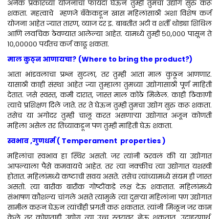
अनेक प्रकारच्या योजनांचा फायदा घेऊन तुम्ही तुमचा उद्योग सुरु करू
शकता. महत्वाचे म्हणजे बँकेकडून खास महिलांसाठी अशा विशेष कर्ज
योजना आहेत ज्यात तारण, व्याज दर इ. बाबतीत अटी व शर्ती थोड्या शिथिल
आणि लवचिक ठेवण्यात आलेल्या आहेत. यामध्ये तुम्ही ५०,००० पासून ते
१०,००००० पर्यंतच कर्ज काढू शकता.
माल कुठ्न आणायचा?
(
Where to bring the product?)
आता भांडवलाचा प्रश्न सुटला, तर तुम्ही आता माल कुठून आणणार.
यासाठी काही संस्था आहेत ज्या तुम्हाला तुमच्या उद्योगासाठी पूर्ण माहिती
देतात. जसे स्वस्त, कमी दारात, जास्त माल कोठे मिळेल. काही ठिकाणी
त्याचे प्रशिक्षण दिले जाते. तर ते घेऊन तुम्ही तुमचा उद्योग सुरु करू शकता.
तसेच या अगोदर तुम्ही चालू करत असणाऱ्या उद्योगात अजून कोणती
महिला असेल तर तिच्याकडून पण तुम्ही माहिती घेऊ शकता.
स्वभाव
,
गुणधर्म (
Temperament properties )
महिलांचा स्वभाव हा स्थिर असतो. जर त्यांनी ठरवलं की या उद्योगात
आपल्याला पैसे कमवायचे आहेत. तर त्या नक्कीच त्या उद्योगात यशस्वी
होतात. महिलांमध्ये कष्टाची सवय असते. तसेच त्यांच्यामध्ये संयम ही जास्त
असतो. त्या बारीक बारीक गोष्टींकडे लक्ष देऊ शकतात. महिलांमध्ये
संभाषण कौशल्य चांगले असते त्यामुळे त्या दुसऱ्या महिलांना पण उद्योगात
सामील करून घेऊन त्यांचीही प्रगती करू शकतात. त्यांनी मिळून जर काम
केले तर कोणताही उद्योग त्या उच्च स्तरावर नेऊ शकतात. उदाहरणार्थ,