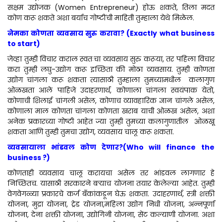
सक्षम उद्योजक (Women Entrepreneur) होऊ शकते, तिला मदत
कोण करू शकते अशा बर्याच गोष्टींची माहिती तुम्हाला येथे मिळेल.
नेमका कोणता व्यवसाय सुरु करावा? (
Exactly what business
to start)
जेव्हा तुम्ही विचार कराल स्वतःचा व्यवसाय सुरु करूया, तर पहिला विचार
करा तुम्ही लघु-उद्योग करू इच्छिता की मोठा व्यवसाय. तुम्ही कोणता
उद्योग चांगला करू शकता त्यासाठी तुम्हाला तुमच्यामधील कलागुण
ओळखता आले पाहिजे उदाहरणार्थ, कोणाला चांगला स्वयंपाक येतो,
कोणाची शिलाई चांगली असेल, कोणाच व्यावहारिक ज्ञान चांगले असेल,
कोणाला माल कोणता चांगला कोणता खराब याची ओळख असेल, अशा
अनेक प्रकारच्या गोष्टी आहेत ज्या तुम्ही तुमच्या कलागुणातील ओळखू
शकता आणि तुम्ही तुमचा उद्योग, व्यवसाय चालू करू शकता.
व्यवसायाला भांडवल कोण देणार?(
Who will finance the
business ?)
कोणताही व्यवसाय चालू करायचा असेल तर भांडवल लागणार हे
निच्छितच. यासाठी सरकारने बऱ्याच योजना तयार केलेल्या आहेत. तुम्ही
वेगवेगळ्या प्रकारचे कर्ज बँकांकडून घेऊ शकता. उदाहरणार्थ, स्त्री शक्ती
योजना, मुद्रा योजना, ट्रेड योजना,महिला उद्योग निधी योजना, अन्नपूर्णा
योजना, देना शक्ती योजना, उद्योगिनी योजना, सेंट कल्याणी योजना. अशा