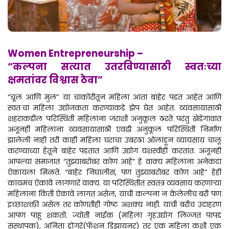
Women Entrepreneurship –
“कल्पना सत्यात उतरविण्यासाठी स्वतःच्या
क्षमतांवर विश्वास ठेवा”
“चूल आणि मुल” या चाकोरीतून महिला आता बाहेर पडत आहेत आणि
स्वतःचा महिला उद्योजकता करण्याकडे झेप घेत आहेत. व्यवसायासाठी
शहराकडील परिस्थिती महिलांना जराशी अनुकूल ठरते परंतु खेडेगावात
अजूनही महिलांना व्यवसायासाठी एवढी अनुकूल परिस्थिती निर्माण
झालेली नाही तरी काही महिला घराचा उंबरठा ओलांडून व्यायसाय चालू
करण्याच्या हेतूने बाहेर पडतात आणि उद्योग यशस्वीही करतात. अजूनही
आपल्या समाजात “तुझ्याबरोबर कोण आहे” हे वाक्य महिलांना अनेकदा
ऐकायला मिळते. “बाहेर निघालीस, पण तुझ्याबरोबर कोण आहे” हेही
कायमच ऐकावे लागणारे वाक्य. या परिस्थितीत स्वतंत्र व्यवसाय करणाऱ्या
महिलांना किती ऐकावे लागत असेल, याची कल्पना न केलेलीच बरी पण
इच्छाशक्ती असेल तर कोणतीही गोष्ट अशक्य नाही. याची बरीच उदाहरण
आपण पाहू शकतो. ज्योती नाईक (महिला गृहउद्योग लिज्जत पापड
संस्थापक), अनिता डोंगरे(फॅशन डिझायनर) तर एक महिला कशी एक