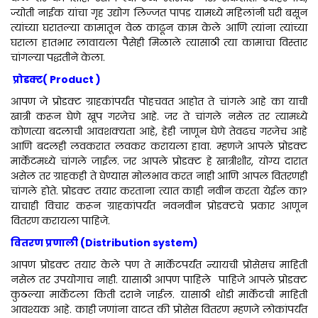
ज्योती नाईक यांचा गृह उद्योग लिज्जत पापड यामध्ये महिलांनी घरी बसून
त्यांच्या घरातल्या कामातून वेळ काढून काम केले आणि त्यांना त्यांच्या
घराला हातभार लावायला पैसेही मिळाले त्यासाठी त्या कामाचा विस्तार
चांगल्या पद्धतीने केला.
प्रोडक्ट( Product )
आपण जे प्रोडक्ट ग्राहकांपर्यंत पोहचवत आहोत ते चांगले आहे का याची
खात्री करून घेणे खूप गरजेच आहे. जर ते चांगले नसेल तर त्यामध्ये
कोणत्या बदलाची आवशक्यता आहे, हेही जाणून घेणे तेवढच गरजेच आहे
आणि बदलही लवकरात लवकर करायला हावा. म्हणजे आपले प्रोडक्ट
मार्केटमध्ये चांगले जाईल. जर आपले प्रोडक्ट हे खात्रीशीर, योग्य दारात
असेल तर ग्राहकही ते घेण्यास मोलभाव करत नाही आणि आपल वितरणही
चांगले होते. प्रोडक्ट तयार करताना त्यात काही नवीन करता येईल का?
याचाही विचार करून ग्राहकांपर्यंत नवनवीन प्रोडक्टचे प्रकार आणून
वितरण करायला पाहिजे.
वितरण प्रणाली (Distribution system)
आपण प्रोडक्ट तयार केले पण ते मार्केटपर्यंत न्यायची प्रोसेसच माहिती
नसेल तर उपयोगाच नाही. यासाठी आपण पाहिले पाहिजे आपले प्रोडक्ट
कुठल्या मार्केटला किती दराने जाईल. यासाठी थोडी मार्केटची माहिती
आवश्यक आहे. काही जणांना वाटत की प्रोसेस वितरण म्हणजे लोकांपर्यंत