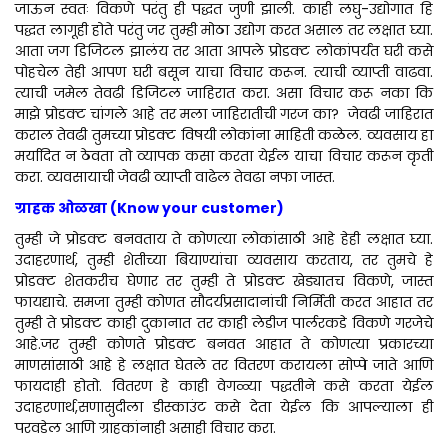
जाऊन स्वतः विकणे परंतु ही पद्धत जुणी झाली. काही लघु-उद्योगात हि
पद्धत लागूही होते परंतु जर तुम्ही मोठा उद्योग करत असाल तर लक्षात घ्या.
आता जग डिजिटल झालंय तर आता आपले प्रोडक्ट लोकांपर्यंत घरी कसे
पोहचेल तेही आपण घरी बसून याचा विचार करून. त्याची व्याप्ती वाढवा.
त्याची जमेल तेवढी डिजिटल जाहिरात करा. असा विचार करू नका कि
माझे प्रोडक्ट चांगले आहे तर मला जाहिरातीची गरज का? जेवढी जाहिरात
कराल तेवढी तुमच्या प्रोडक्ट विषयी लोकांना माहिती कळेल. व्यवसाय हा
मर्यादित न ठेवता तो व्यापक कसा करता येईल याचा विचार करून कृती
करा. व्यवसायाची जेवढी व्याप्ती वाढेल तेवढा नफा जास्त.
ग्राहक ओळखा (Know your customer)
तुम्ही जे प्रोडक्ट बनवताय ते कोणत्या लोकांसाठी आहे हेही लक्षात घ्या.
उदाहरणार्थ, तुम्ही शेतीच्या बियाण्यांचा व्यवसाय करताय, तर तुमचे हे
प्रोडक्ट शेतकरीच घेणार तर तुम्ही ते प्रोडक्ट खेड्यातच विकणे, जास्त
फायद्याचे. समजा तुम्ही कोणत सौदर्यप्रसादानांची निर्मिती करत आहात तर
तुम्ही ते प्रोडक्ट काही दुकानात तर काही लेडीज पार्लरकडे विकणे गरजेचे
आहे.जर तुम्ही कोणते प्रोडक्ट बनवत आहात ते कोणत्या प्रकारच्या
माणसांसाठी आहे हे लक्षात घेतले तर वितरण करायला सोप्पे जाते आणि
फायदाही होतो. वितरण हे काही वेगळ्या पद्धतीने कसे करता येईल
उदाहरणार्थ,सणासुदीला डीस्काउंट कसे देता येईल कि आपल्याला ही
परवडेल आणि ग्राहकांनाही असाही विचार करा.