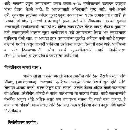
आहे. जगाच्या एकुण उत्पादनाच्या जवळ जवळ १५% भाजीपाल्याचे उत्पादन एकट्या
भारत देशात घेतले जाते. हि आपल्यासाठी अभिमानाची गोष्ट आहे. असे असले
तरी, नुकत्याच झालेल्या सर्वेक्षणानुसार एकुण उत्पादनाच्या १८% उत्पादनाची नासाडी ही
उत्पादनाची योग्य हातळणी न केल्यामुळे झाली. फळे व भाजीपाल्याचा नाशवंत गुणधर्म
असल्यामुळे भाजीपाल्याची नासाडी तर होतेच त्याचबरोबर शेतक-याचही तेवढच नुकसान
होते. त्याचप्रमाणे भारतात एकुण भाजीपाला व फळे उत्पादनाच्या केवळ २% उत्पादनावर
प्रक्रिया केली जाते. हा आकडा इतर उत्पादनांच्या तुलनेत अतिशय कमी आहे हे प्रमाण
वाढवणे गरजेचे असुन यासाठी प्रक्रिया उद्योगाला चालना देण्याची गरज आहे. भाजीपाला
व फळे टिकवण्यासाठी तसेच त्याचे मुल्यवर्धनासाठी त्याचे निर्जलीकरण
(
Dehydration
) हा एक सोपा व फायदेशिर पर्याय आहे.
निर्जलीकरण म्हणजे काय
?
भाजीपाला हा नाशवंत असतो कारण त्यातील अतिरिक्त नैसर्गिक जल आणि
जीवाणू (ब्याक्ट्रियाज). सडण्याची प्रक्रिया त्यामुळे अत्यंत वेगाने सुरु होते आणि
शेतमाल अखाद्य बनतो. चक्क फेकून द्यावा लागतो. जलांश जेवढा अधिक तेवढी सडण्याचा
वेग अधिक. कोथींबीर, टोमॅटो ते सर्वच पालेभाज्या या सदरात येतात. काही फळभाज्यांचे
नैसर्गिक आयुष्य थोडे अधिक असते पण बाजारभाव नसला कि त्याही वाया जातात. हे
वाया जाणे थांबवणे. भाज्यांमधील अतिरिक्त जल अल्प प्रक्रिया करुन काढुन घेणे म्हणजे
निर्जलीकरण
निर्जलीकरण उदयोग :-