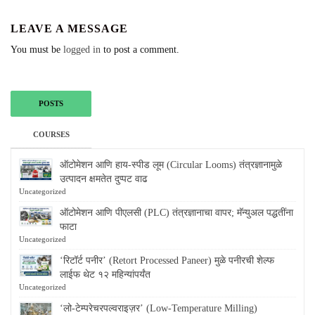
LEAVE A MESSAGE
You must be
logged in
to post a comment.
POSTS
COURSES
ऑटोमेशन आणि हाय-स्पीड लूम (Circular Looms) तंत्रज्ञानामुळे
उत्पादन क्षमतेत दुप्पट वाढ
Uncategorized
ऑटोमेशन आणि पीएलसी (PLC) तंत्रज्ञानाचा वापर; मॅन्युअल पद्धतींना
फाटा
Uncategorized
‘रिटॉर्ट पनीर’ (Retort Processed Paneer) मुळे पनीरची शेल्फ
लाईफ थेट १२ महिन्यांपर्यंत
Uncategorized
‘लो-टेम्परेचरपल्वराइज़र’ (Low-Temperature Milling)