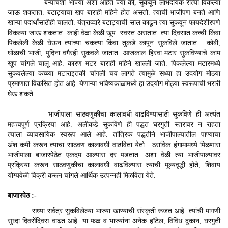
बऱ्याचशा भाज्या अशा आहेत ज्या की, सुकवून लाभदायक रीत्या विकल्या
जाऊ शकतात. बटाट्याचा खप बाराही महिने होत असतो. त्याची भाजीपण बनते आणि
खाऱ्या पदार्थांसाठीही चालतो. यंत्राव्दारे बटाट्याची साल काढून त्या सुकवून फायदेशीरपणे
विकल्या जाऊ शकतात. काही वेळा केळी खूप स्वस्त असतात. त्या दिवसात कच्ची किंवा
पिकलेली केळी घेऊन त्यांच्या चकत्या किंवा तुकडे कापून सुकविले जातात. कोबी,
घोळाची भाजी, पुदिना वगैरही सुकवले जातात. आजकाल हिरवा मटार सुकविण्याचे काम
खूप चांगले चालू आहे. कारण मटर बाराही महिने खाल्ली जाते. पिकलेल्या मटारमध्ये
सुकवलेल्या कच्च्या मटाराइतकी चांगली चव लागते त्यामुळे सध्या हा उदयोग मोठया
प्रमाणात विकसित होत आहे. येणाऱ्या भविष्यकाळामध्ये हा उदयोग मोठ्या स्वरूपाची भरारी
घेऊ शकते.
भाजीपाला साठवणुकीचा कालावधी वाढविण्यासाठी सुकविणे ही अत्यंत
महत्त्वपूर्ण प्रक्रिया आहे. अलीकडे सुकविणे ही पद्धत घरगुती स्तरावर न राहता
त्याला व्यावसायिक स्वरूप आले आहे. तांत्रिक पद्धतीने भाजीपाल्यातील पाण्याचा
अंश कमी करून त्याचा साठवण कालावधी वाढविता येतो. ठराविक हंगामामध्ये मिळणारा
भाजीपाला बाजारपेठेत एकदम आल्यास दर पडतात. अशा वेळी त्या भाजीपाल्यावर
प्रक्रिया करून साठवणुकीचा कालावधी वाढविल्यास त्याची मूल्यवृद्धी होते, शिवाय
योग्यवेळी विक्री करून चांगले आर्थिक उत्पन्नही मिळविता येते.
बाजारपेठ :-
सध्या सर्वत्र सुकविलेल्या भाज्या खाण्याची संस्कृती रूजत आहे. त्यांची मागणी
सुध्दा दिवसेंदिवस वाढत आहे. या फळ व भाज्यांना अनेक हॉटेल, विविध दुकान, घरगुती