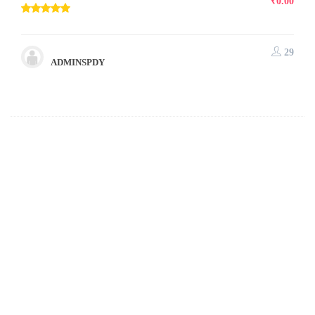
₹
0.00
29
ADMINSPDY