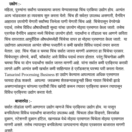
उद्योग
:-
महिला, पुरुषांना सर्वांना घरबसल्या करता येण्यासारखा चिंच प्रकिया उद्योग होय. अत्यंत
अल्प भांडवलात हा व्यवसाय सुरु करता येतो. चिंच ही सर्वत्र उपलब्ध असणारी, दैनंदिन
आहारात उपयोगी येणारी सर्वांच्या जिभेला पाणी येणारी चिंच आहे. चिंचेपासून वेगवेगळे
पदार्थ, तसेच विविध औषाधीसाठी सुध्दा यांचा उपयोग मोठ्या प्रमाणत केला जातो. तसेच
प्रत्येक दैनंदिन आहारा मध्ये चिंचेचा उपयोग होतो. पदार्थांना व तोंडाला चव आणणे करिता
चिंच वापरतात.आयुर्वेदिक औषधांमध्येही चिंचेचा वापर हा मोठ्या प्रमाणात केला जातो. या
उद्योगात आपल्याला अत्यंत सोप्या पध्दतीने व कमी खर्चात विविध पदार्थ तयार करता
येतात. उदा. चिंच गोळा व चमचा चिंच सर्वात जास्त मागणी असणारा हा चिंचेचा प्रकार.
चिंचेपासून लोणचे, बर्फी, चॉकलेट असे विविध पदार्थ तयार होतात. परंतु चिंचगोळा आणि
चमचा चिंच या दोन पदार्थांना सर्वात जास्त मागणी आहे. यांना सर्वात कमी प्रक्रिया करावी
लागते आणि अत्यंत कमी खर्चात कमी साहित्यात हे प्रॉडक्टस् घरच्या घरी करता येतात.
Tamarind Processing Business हा उद्योग केल्यास आपल्याला अधिक प्रमाणात
फायदा होऊ शकतो. आपल्या जवळच्या शेतकऱ्याकडूनही किंवा गावात चिंचेची झाडे
असणाऱ्यांकडून चांगल्या प्रतीची चिंच खरेदी करून त्यावर प्रक्रिया करून त्यापासून
विविध प्रक्रिया उद्योग करता येतो.
बाजारपेठ
:-
सर्वात तोडांला पाणी आणाणार उद्योग म्हणजे चिंच प्रक्रिया उद्योग होय. या पासून
बनविलेल्या विविध पदार्थांना बाजारपेठ उपलब्ध आहे. चिंचला ठोक विक्रते, किरकोळ
दुकान, स्टेशनरी दुकान हॉटेल, खानावळ येथे मोठ्या प्रमाणात चिंचेला मोठ्या प्रमाणात
मागणी असते. तसेच त्यापासून बनविलेल्या उत्पादनाना मोठ्या प्रकारात बाजारात मागणी
असते.