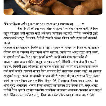
चिंच प्रक्रिया उद्योग (Tamarind Processing Business)…….!!!
चिंच दिसली की लहानपण डोळ्यासमोरुन गेल्याशिवाय राहत नाही. हि चिंच
पाहून तोंडाला पाणी सुटणार नाही असे फार क्वचीतच आढळते. चिंचेची भलीमोठी झाडे
आपल्याकडे भरपूर दिसतात. चिंचेची सावली अत्यंत शीतल आणि श्रम कमी करणारी
असते.
प्रत्येक खेड्यापाड्यात चिंचेचे झाड मोठ्या प्रमाणात पाहावयास मिळतात. या झाडाची
कोवळी पाने व पाकळ्या खेड्यामध्ये चवीने खातात. त्याची चव आंबट तुरट अशी असते.
या वृक्षाची उंची ७० ते ८० फुट इतकी असते. काही झाडे शंभर फुट पर्यंत ही
वाढतात.याचा आकार चौफेर असून, घाटदार असतो. चिंचेची पाने भाजीसाठी वापरली
जातात. चिंचेची झाड कोणत्याही हवामानात पोसले जाते. त्याची वाढ होण्यासाठी कमीत
कमी पाणी लागते. दुष्काळी भागात किंवा स्वतंत्र शेती करावयास हरकत नाही. या झाडाला
आयुष्यही भरपूर असते. या वृक्षाची लागवड डोंगरी, भागात मोठ्या प्रमाणात दिसून येतात.
स्वयंपाक घरात नित्य आहारात चिंच दिसून येते. पिकलेल्या चिंचेचा स्वाद आंबट, गोड
आणि तुरट असल्यानं भाजीत किंवा आमटीत वापरल्यानं तोंड स्वच्छ होते. मधुर-आंबट
चवीची चिंच म्हणजे प्रत्येक भारतीय व्यक्तीच्या बालपणात आवडता असणारा खाद्य पदार्थ
आहे. चिंच अत्यंत रुचीकर असून तिचा वापर थेट औषध म्हणून त्याचा वापर होतो.