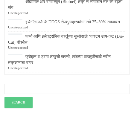
औद्योगिक और बायोफ्यूल (Biofuel) क्षेत्र से सोयाबीन तेल की बढ़ती
मांग
Uncategorized
इथेनॉलउद्योगके DDGS सेपशुआहारकीलागतमें 25–30% तकबचत
Uncategorized
फार्मा आणि इलेक्ट्रॉनिक वस्तूंच्या सुरक्षेसाठी ‘कस्टम डाय-कट (Die-
Cut) बॉक्सेस’
Uncategorized
फ्रोझन व ड्राय टोफूची मागणी; लांबच्या वाहतुकीसाठी नवीन
तंत्रज्ञानाचा वापर
Uncategorized