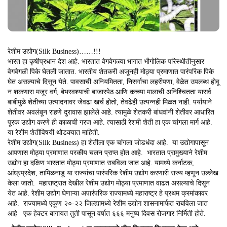
रेशीम उद्योग(Silk Business)……!!!
भारत हा कृषीप्रधान देश आहे. भारतात वेगवेगळ्या भागात भौगोलिक परिस्थीतीनुसार
वेगवेगळी पिके घेतली जातात. भारतीय शेतकरी अजूनही मोठ्या प्रमाणात पारंपरिक पिके
घेत असल्याचे दिसून येते. पावसाची अनियमितता, निसर्गाचा लहरीपणा, वेळेत उपलब्ध होवू
न शकणारा मजूर वर्ग, बेभरवश्याची बाजारपेठ आणि कच्च्या मालाची अनिश्चितता यासर्व
बाबीमुळे शेतीच्या उत्पादनावर जेवढा खर्च होतो, तेवढेही उत्पन्नही मिळत नाही. पर्यायाने
शेतीवर अवलंबून राहणे दुरावास झालेले आहे. त्यामुळे शेतकरी बांधवांनी शेतीवर आधारित
पूरक उद्योग करणे ही काळाची गरज आहे. त्यासाठी रेशमी शेती हा एक चांगला मार्ग आहे.
या रेशीम शेतीविषयी थोडक्यात माहिती.
रेशीम उद्योग(Silk Business) हा शेतीला एक चांगला जोडधंदा आहे. या उद्योगापासून
आपणास मोठ्या प्रमाणात परकीय चलन प्राप्त होत आहे. भारतात प्रामुख्याने रेशीम
उद्योग हा दक्षिण भारतात मोठ्या प्रमाणात राबविला जात आहे. यामध्ये कर्नाटक,
आंध्रप्रदेश, तामिळनाडू या राज्यांचा पारंपरिक रेशीम उद्योग करणारी राज्य म्हणून उल्लेख
केला जातो. महाराष्ट्रात देखील रेशीम उद्योग मोठ्या प्रमाणात वाढत असल्याचे दिसून
येत आहे. रेशीम उद्योग घेणाऱ्या अपारंपरिक राज्यामध्ये महाराष्ट्र हे प्रथम क्रमांकावर
आहे. राज्यामध्ये एकूण २०-२२ जिल्ह्यामध्ये रेशीम उद्योग शासनामार्फत राबविला जात
आहे एक हेक्टर बागायत तुती पासून वर्षात ६६६ मनुष्य दिवस रोजगार निर्मिती होते.