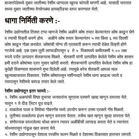
बाजारपेठेमध्ये दुबार जातीच्या रेशीम धाग्याला खूपच चांगली मागणी आहे. यासाठी भारतात
सध्या दुबार जातीच्या वेगवेगळ्या हायब्रीडचा वापर करण्यात येतो.
धागा निर्मिती करणे :-
रेशीम उद्योगातील तिसरा टप्पा म्हणजे रेशीम अळीने कोष तयार केल्यानंतर कोष काढून घेणे
व त्याची विक्री करणे होय. अळीने कोष तयार केल्यानंतर ५ व्या किंवा ६ व्या दिवशी
कोष काढून गोळा करावेत. कोषांची योग्य ती प्रतवारी करुन त्याची वेळेत विक्री होणे
गरजेचे आहे. एक एकर तुती लागवडीपासून ४ ते ५ पिकामध्ये कमीतकमी १.०० लक्ष
रुपये पर्यंत उत्पादन शेतकऱ्यास मिळते. शेतकरी यांनी उत्पादित केलेले रेशीम कोष शासन
हमी दराने कोषांच्या प्रत नुसार खरेदी करतो. शेतकऱ्यांनी उत्पादित केलेला रेशीम कोष हा
कुठेही विकण्यात शासनाने मुभा दिलेली आहे. त्यामुळे बरेच शेतकरी आपला माल
खुल्याबाजारात विकतात. रेशीम कोषापासून मशीनव्दारे रेशीम धागा काढला जातो व
त्यापासून रेशीमचे कापड तयार केले जाते.
रेशीम उद्योगातून इतर फायदे :-
१. रेशीम अळयांची विष्ठा दुभत्या जनावरांना सुग्रास प्रमाणे खाद्य म्हणून वापरता येते.
यातून १ ते दीड लिटर दूध वाढते.
२. वाळलेला पाला व विष्ठेचा गोबरगॅस मध्ये उपयोग करुन उत्तम प्रकारे गॅस मिळतो.
३. तुतीच्या वाळलेल्या इंधन म्हणून वापरता येतात. तसेच खत म्हणून सुध्दा वापरता येते.
४. संगोपनाक वापरलेल्या चोथा करुन त्यावर अळींबीची लागवड करता येते व त्यानंतर
चोथ्यापासून गांडूळ खत करता येते.
५. रेशीम उद्योगापासून देशाला परकीय चलन मिळते व देशाच्या विकासात हातभार लागतो.