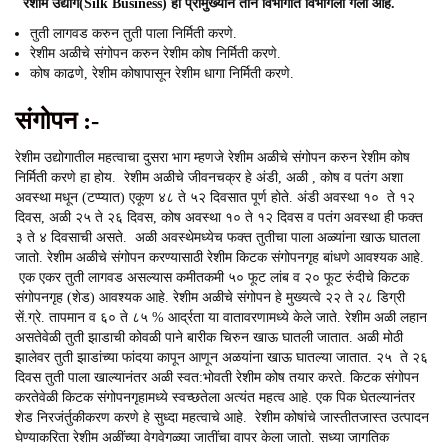
रेशीम उद्योग(Silk Business) हा प्रामुख्याने तीन विभागात विभागला गेला आहे.
तुती लागवड करुन तुती पाला निर्मिती करणे.
रेशीम अळीचे संगोपन करुन रेशीम कोष निर्मिती करणे.
कोष काढणे, रेशीम कोषापासून रेशीम धागा निर्मिती करणे.
संगोपन :-
रेशीम उद्योगातील महत्वाचा दुसरा भाग म्हणजे रेशीम अळीचे संगोपन करुन रेशीम कोष
निर्मिती करणे हा होय. रेशीम अळीचे जीवनचक्र हे अंडी, अळी , कोष व पतंग अशा
अवस्था मधून (टप्प्यात) एकूण ४८ ते ५२ दिवसात पूर्ण होते. अंडी अवस्था १० ते १२
दिवस, अळी २५ ते २६ दिवस, कोष अवस्था १० ते १२ दिवस व पतंग अवस्था ही फक्त
३ ते ४ दिवसाची असते. अळी अवस्थेमध्येच फक्त तुतीचा पाला अळ्यांना खाऊ घातला
जातो. रेशीम अळीचे संगोपन करण्यासाठी रेशीम किटक संगोपनगृह बांधणे आवश्यक आहे.
एक एकर तुती लागवड असल्यास कमीतकमी ५० फूट लांब व २० फूट रुंदीचे किटक
संगोपनगृह (शेड) आवश्यक आहे. रेशीम अळीचे संगोपन हे मुख्यत्वे २२ ते २८ डिग्री
सें.ग्रे. तापमान व ६० ते ८५ % आर्द्रता या वातावरणामध्ये केले जाते. रेशीम अळी लहान
असतेवेळी तुती झाडाची कोवळी पाने बारीक चिरुन खाऊ घातली जातात. अळी मोठी
झालेवर तुती झाडांच्या फांदया कापून आणून अळयांना खाऊ घातल्या जातात. २५ ते २६
दिवस तुती पाला खाल्यानंतर अळी स्वत:भोवती रेशीम कोष तयार करते. किटक संगोपन
करतेवेळी किटक संगोपनगृहामध्ये स्वच्छतेला अत्यंत महत्व आहे. एक पिक घेतल्यानंतर
शेड निरजंर्तुकीकरण करणे हे सुध्दा महत्वाचे आहे. रेशीम कोषांचे जास्तीतजास्त उत्पादन
घेण्याकरिता रेशीम अळींच्या वेगवेगळ्या जातींचा वापर केला जातो. सध्या जागतिक