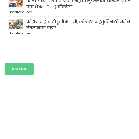
फार्मा आणि इलेक्ट्रॉनिक वस्तूंच्या सुरक्षेसाठी ‘कस्टम डाय-
कट (Die-Cut) बॉक्सेस’
Uncategorized
फ्रोझन व ड्राय टोफूची मागणी; लांबच्या वाहतुकीसाठी नवीन
तंत्रज्ञानाचा वापर
Uncategorized