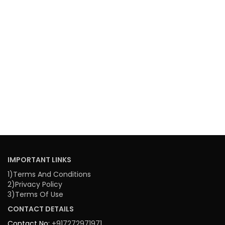
IMPORTANT LINKS
1)Terms And Conditions
2)Privacy Policy
3)Terms Of Use
CONTACT DETAILS
Contact No:
+917272971971