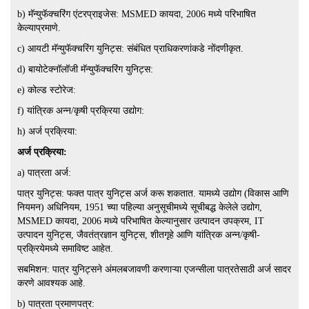
b) मॅन्युफॅक्चरिंग एंटरप्राइजेस: MSMED कायदा, 2006 मध्ये परिभाषित
केल्याप्रमाणे.
c) आयटी मॅन्युफॅक्चरिंग युनिट्स: संबंधित प्राधिकरणांकडे नोंदणीकृत.
d) बायोटेक्नॉलॉजी मॅन्युफॅक्चरिंग युनिट्स:
e) कोल्ड स्टोरेज:
f) यांत्रिक अन्न/कृषी प्रक्रिया उद्योग:
h) अर्ज प्रक्रिया:
अर्ज प्रक्रिया:
a) पात्रता अर्ज:
पात्र युनिट्स: फक्त पात्र युनिट्स अर्ज करू शकतात. यामध्ये उद्योग (विकास आणि
नियमन) अधिनियम, 1951 च्या पहिल्या अनुसूचीमध्ये सूचीबद्ध केलेले उद्योग,
MSMED कायदा, 2006 मध्ये परिभाषित केल्यानुसार उत्पादन उपक्रम, IT
उत्पादन युनिट्स, जैवतंत्रज्ञान युनिट्स, शीतगृहे आणि यांत्रिक अन्न/कृषी-
प्रक्रियेमध्ये समाविष्ट आहेत.
सबमिशन: पात्र युनिट्सने अंमलबजावणी करणाऱ्या एजन्सीला पात्रतेसाठी अर्ज सादर
करणे आवश्यक आहे.
b) पात्रता प्रमाणपत्र: