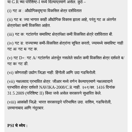
या G.R च्या परिशिष्ट-I मध्ये दिल्याप्रमाणे असेल. कुठे –
(i) गट अ : औद्योगिकदृष्ट्या विकसित क्षेत्र दर्शवितात
(ii) गट ब: ज्या भागात काही औद्योगिक विकास झाला आहे, परंतु गट अ अंतर्गत
क्षेत्रापेक्षा कमी विकसित आहेत.
(iii) गट क: गटांतर्गत समाविष्ट क्षेत्रांपेक्षा कमी विकसित क्षेत्रे दर्शवितात बी.
(iv) गट ड: राज्याच्या कमी-विकसित क्षेत्रांना सूचित करतो, ज्यामध्ये समाविष्ट नाही
गट अ/ गट ब/ गट क.
(v) गट D+: गट A/ गटांतर्गत अंतर्भूत नसलेले सर्वात कमी विकसित क्षेत्र दर्शवते ब/
गट क/ गट डी.
(vi) कोणताही उद्योग जिल्हा नाही: हिंगोली आणि उदा गडचिरोली.
(vii) नक्षलवाद प्रभावित क्षेत्र: जीआर मध्ये वर्णन केल्याप्रमाणे नक्षलवादाने
प्रभावित क्षेत्र दर्शवते NAVIKA-2008/C.R नाही. २०९/का. 1416 दिनांक
31.5.2009 (परिशिष्ट II) किंवा जसे असेल सरकारने सुधारित केले.
(viii) आकांक्षी जिल्हे: भारत सरकारद्वारे परिभाषित उदा. वाशिम, गडचिरोली,
उस्मानाबाद आणि नंदुरबार.
PSI चे ध्येय :