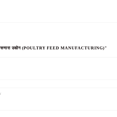
 मागणी असणारा उद्योग (POULTRY FEED MANUFACTURING)"
Dairy By Products Onl
Program Premium
₹
1
Y
ADMINSPDY