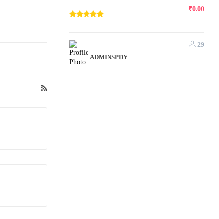
₹
0.00
29
ADMINSPDY
ine Training
4,450.00
₹
8,450.00
7