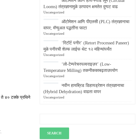
ऑटोमेशन आणि हाय-स्पीड लूम (Circular
Looms) तंत्रज्ञानामुळे उत्पादन क्षमतेत दुप्पट वाढ
Uncategorized
ऑटोमेशन आणि पीएलसी (PLC) तंत्रज्ञानाचा
वापर; मॅन्युअल पद्धतींना फाटा
Uncategorized
‘रिटॉर्ट पनीर’ (Retort Processed Paneer)
मुळे पनीरची शेल्फ लाईफ थेट १२ महिन्यांपर्यंत
Uncategorized
‘लो-टेम्परेचरपल्वराइज़र’ (Low-
Temperature Milling) तकनीककाबढ़ताउपयोग
Uncategorized
नवीन हायब्रिड डिहायड्रेशन तंत्रज्ञानाचा
(Hybrid Dehydration) वाढता वापर
 ते ४० टक्के प्रथिने
Uncategorized
त.