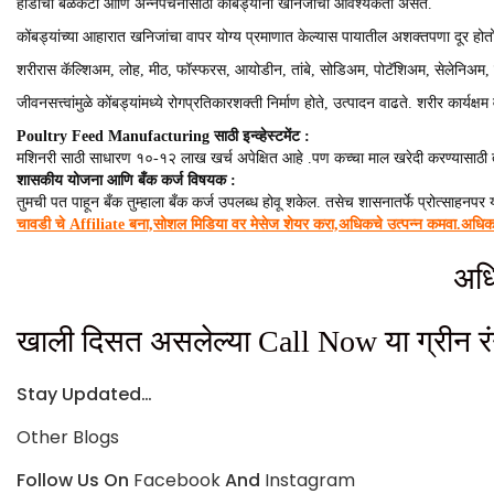
हाडांची बळकटी आणि अन्नपचनासाठी कोंबड्यांना खनिजांची आवश्‍यकता असते.
कोंबड्यांच्या आहारात खनिजांचा वापर योग्य प्रमाणात केल्यास पायातील अशक्तपणा दूर होतो. 
शरीरास कॅल्शिअम, लोह, मीठ, फॉस्फरस, आयोडीन, तांबे, सोडिअम, पोटॅशिअम, सेलेनिअम, मॅ
जीवनसत्त्वांमुळे कोंबड्यांमध्ये रोगप्रतिकारशक्ती निर्माण होते, उत्पादन वाढते. शरीर कार्यक
Poultry Feed Manufacturing साठी इन्व्हेस्टमेंट :
मशिनरी साठी साधारण १०-१२ लाख खर्च अपेक्षित आहे .पण कच्चा माल खरेदी करण्यासाठी 
शासकीय योजना आणि बँक कर्ज विषयक :
तुमची पत पाहून बँक तुम्हाला बँक कर्ज उपलब्ध होवू शकेल. तसेच शासनातर्फे प्रोत्साहनप
चावडी चे Affiliate बना,सोशल मिडिया वर मेसेज शेयर करा,अधिकचे उत्पन्न कमवा.अधिक 
अधि
खाली दिसत असलेल्या Call Now या ग्रीन र
Stay Updated…
Other
Blogs
Follow Us On
Facebook
And
Instagram