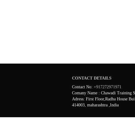
CONTACT DETAILS
Contact No:
+917272971971
Comany Name : Chawadi Training Se
Adress: First Floor,Radha House Bui
414003, maharashtra ,India