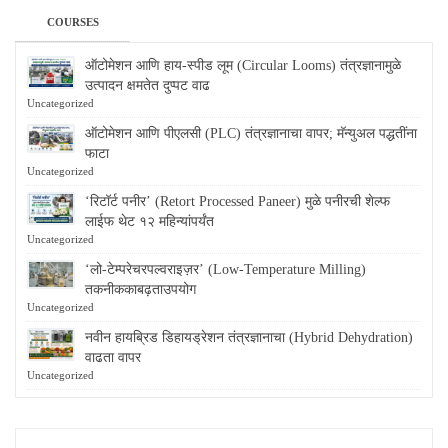
COURSES
ऑटोमेशन आणि हाय-स्पीड लूम (Circular Looms) तंत्रज्ञानामुळे
उत्पादन क्षमतेत दुप्पट वाढ
Uncategorized
ऑटोमेशन आणि पीएलसी (PLC) तंत्रज्ञानाचा वापर; मॅन्युअल पद्धतींना
फाटा
Uncategorized
‘रिटॉर्ट पनीर’ (Retort Processed Paneer) मुळे पनीरची शेल्फ
लाईफ थेट १२ महिन्यांपर्यंत
Uncategorized
‘लो-टेम्परेचरपल्वराइज़र’ (Low-Temperature Milling)
तकनीककाबढ़ताउपयोग
Uncategorized
नवीन हायब्रिड डिहायड्रेशन तंत्रज्ञानाचा (Hybrid Dehydration)
वाढता वापर
Uncategorized