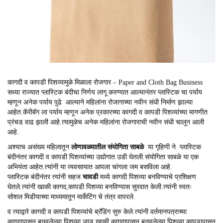
कागदी व कापडी पिशव्यामुळे मिळाला रोजगार – Paper and Cloth Bag Business
सध्या राज्यात प्लास्टिक बंदीचा निर्णय लागू करण्यात आल्यानंतर प्लास्टिक चा पर्याय
म्हणून अनेक पर्याय पुढे आल्याने महिलांना रोजागाच्या नवीन संधी निर्माण झाल्या
आहेत.कॅरीबॅग ला पर्याय म्हणून अनेक प्रकारच्या कागदी व कापडी पिशव्यांच्या मागणीत
प्रंचड वाढ झाली आहे.त्यामुळेच अनेक महिलांना रोजगाराची नवीन संधी चालून आली
आहे.
अश्याच असंख्य महिलातून
लोणावळ्यातील
संयोगिता साबळे
या गृहिणी ने प्लास्टिक
बंदीनंतर कागदी व कापडी पिशव्यांच्या उद्योगात उडी घेतली.संयोगिता साबळे या एक
अभियंता आहेत.त्यांनी या व्यवसायात आपला चांगला जम बसविला आहे.
प्लास्टिक बंदीनंतर त्यांनी सहज
चावडी
मध्ये कागदी पिशव्या बनविण्याचे प्रशिक्षण
घेतले.त्यांनी खाकी कागद,कापडी पिशव्या बनविण्यास सुरवात केली.त्यांनी स्वतः
सोशल मिडीयाच्या माध्यमातून मार्केटिंग चे तंत्र वापरले.
व त्याद्वारे कागदी व कापडी पिशव्यांचे ब्रॅडिंग सुरु केले.त्यांनी वर्तमानपत्राच्या
कागदापासून बनवलेल्या पिशव्या,जाड खाकी कागदापासून बनवलेल्या पिशव्या,कापडापासून