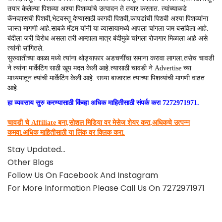
तयार केलेल्या पिशव्या अश्या पिशव्यांचे उत्पादन ते तयार करतात. त्यांच्याकडे
कॅनव्हासची पिशवी,भेटवस्तू देण्यासाठी कागदी पिशवी,कापडांची पिशवी अश्या पिशव्यांना
जास्त मागणी आहे.साबळे मॅडम यांनी या व्यासायामध्ये आपला चांगला जम बसविला आहे.
बंदीला जरी विरोध असला तरी आम्हाला मात्र बंदीमुळे चांगला रोजगार मिळाला आहे असे
त्यांनी सांगितले.
सुरुवातीच्या काळा मध्ये त्यांना थोड्याफार अडचणींचा समाना करावा लागला.तसेच चावडी
ने त्यांना मार्केटिंग साठी खूप मदत केली आहे.त्यासाठी चावडी ने Advertise च्या
माध्यमातून त्यांची मार्केटिंग केली आहे. सध्या बाजारात त्याच्या पिशव्यांची मागणी वाढत
आहे.
हा व्यवसाय सुरु करण्यासाठी किंव्हा अधिक माहितीसाठी संपर्क करा 7272971971.
चावडी चे Affiliate बना,सोशल मिडिया वर मेसेज शेयर करा,अधिकचे उत्पन्न
कमवा.अधिक माहितीसाठी या लिंक वर क्लिक करा.
Stay Updated…
Other
Blogs
Follow Us On
Facebook
And
Instagram
For More Information Please Call Us On 7272971971