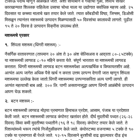
टाकाऊ पदार्थ म्हणून ओळखले जाते. अशी सोयाबीन व गव्हाची गुळी, शिवाय साखर
कारखान्यात शिल्लक राहिलेला उसाचा चोथा याला या उद्योगात सर्वाधिक महत्त्व आहे. २५
दिवसात या कच्च्या मालाचे खत तयार केले जाते. त्यात कोंबडीची विष्ठा, जिप्सम, डिओसी
मिसळून त्यानंतर मशरूमचे उत्पादन मिळण्यासाठी ५० दिवसांचा कालावधी लागतो. पुढील
१५ ते २० दिवस हे उत्पादन विक्रीस उपलब्ध होते.
मशरूमचे प्रकार
१.
शिंपला मशरूम (धिंगरी मशरूम) :-
नैसर्गिक वातावरणात (तापमान २० अंश ते ३० अंश सेल्सिअस व आद्रता ८०-८५टक्के)
या मशरूमची लागवड ८-१० महिने करता येते. संपूर्ण भारतात या मशरूमची लागवड
करतात. धिंगरी मशरूमची लागवड बटन मशरूमपेक्षा अल्पखर्चिक व किफायतशीर आहे.
अत्यंत अल्प जागेत अधिक पैसे खर्च न करता उत्तम उत्पन्न देणारी जात म्हणून शिंपला
मशरूमचा उल्लेख केला जातो.धिंगरी मशरूमच्या उत्त्पन्नाकरिता अल्प पाणी लागते. ही
अत्यंत महत्वाची बाब आहे. २०० लि. पाणी असतानासुद्धा आपण धिंगरी आळंबीचे उत्पादन
आपण घेऊ शकतो.
२.
बटन मशरूम
:-
बटन मशरूमची लागवड मोठ्या प्रमाणात हिमाचल प्रदेश, आसाम, पंजाब या प्रदेशात
केली जाते. बटन मशरूमची लागवड कंपोस्ट खतांवर होते. दीर्घ मुदतीची पध्दत (२६-२८
दिवस) किंवा कमी मुदतीच्या पध्दतीने (१६ ते १८ दिवस) कंपोस्ट तयार केले जाते. ते
पिशव्यांमध्ये भरून त्यांचे निर्जंतुकीकरण केले जाते. कंपोस्टच्या वजनाच्या ५ टक्के ते १०
टक्के या प्रमाणात बी पेरले जाते. १२-१५ दिवसाने बुरशीची वाढ झाल्यावर दीड इंच