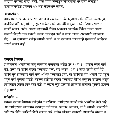
जाडीचा कंपोस्ट खात, माती, वाळू यांच्या निर्जंतुक मिश्रणाचा थर द्यावा लागतो व
उत्पादनाकरिता तापमान १२ अंश सेल्सिअस लागते.
बाजारपेठ :-
तयार मशरुमचा दर बाजारात सातशे ते एक हजार किलोप्रमाणे आहे. हॉटेल, उपहारगृह,
तारांकित हॉटेलस्, मॉलस्, सुपर मार्केट आदी सह विविध दुकानामध्ये मोठ्या प्रमाणात
मागणी असते. तसेच आपण मशरूमची विविध आकरात आकर्षक पॅकिंग करून आपण
मालाची विक्री करू शकतो. कारण उत्पादन कमी व मागण जास्त असल्याने मशरुमला
मोठ् या प्रमाणात सर्वत्र मागणी असते. व या उद्योगास कोणत्याही प्रकारची जाहिरात
करावी लागत नाही.
प्रकल्प विषयक
:-
हा व्यवसाय आपल्याला लघु स्वरूपात करायाचा असेल तर १५ ते ३० हजारा रूपये खर्च
येते. तसेच हा उद्योग मोठ्या प्रमाणात केला, तर अदांजे २ ते ३ लाख रूपये खर्च येते.
उद्योग सुरु झाल्यावर खर्च कमी अधिक प्रमाणात होतो. या उद्योगास बँक आपली पत पाहून
पाहून कर्ज पुरवठा करतो. मशरुम उद्योगस मोठ्या प्रमाणात विविध अनुदान उपलब्ध असून
आपल्याला त्याचा लाभ घेता येतो. हा उद्योग सुरु केल्यास आपणांस चांगल्या प्रकारे उत्पन्न
मिळू शकते.
मार्गदर्शन :-
मशरूम उद्योगा विषयक मार्गदर्शन व प्रशिक्षण कार्यक्रम चावडी तर्फे आयोजित केले आहे.
या कार्यक्रमात मशरूमचे उत्पादन कसे घ्यावे, प्रकार, लागवड, संधी, मागणी, बाजारपेठे
आदि सह.विविध माहिती दिली जाणार आहे. तसेच भांडवल उभारणी, शासकीय योजना व