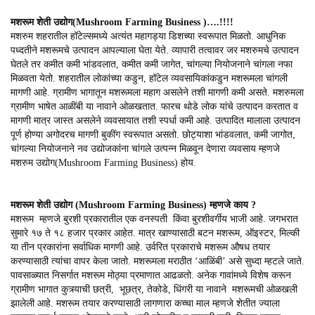
मशरूम शेती उद्योग(Mushroom Farming Business )….!!!!
मशरुम शहरातील हॉटेल्समध्ये अत्यंत महागड्या डिशच्या स्वरूपात मिळतो. आधुनिक
पध्दतीने मशरूमचे उत्पादन आपल्याला घेता येते. व्यापारी तत्वावर जर मशरुमचे उत्पादन
घेतले तर कमीत कमी भांडवलात, कमीत कमी जागेत, चांगल्या नियोजनाने चांगला नफा
मिळवता येतो. शहरातील लोकांच्या कडुन, हॉटेल व्यवसायिकांकडुन मशरूमला चांगली
मागणी आहे. ग्रामीण भागातून मशरूमला महाग असलेने तशी मागणी कमी असते. मशरुमला
ग्रामीण भाषेत आळींबी या नावाने ओळखतात. फारच थोडे लोक यांचे उत्पादन करतात व
मागणी मात्र जास्त असलेने व्यवसायात तशी स्पर्धा कमी आहे. उत्पादित मालाला उत्पादन
पूर्ण होण्या अगोदरच मागणी बुकींग स्वरूपात असतो. छोट्याशा भांडवलात, कमी जागोत,
चांगल्या नियोजनाने नव उद्योजकांना चांगले उत्पन्न मिळवून देणारा व्यवसाय म्हणजे
मशरुम उद्योग(Mushroom Farming Business) होय.
मशरूम शेती उद्योग (Mushroom Farming Business) म्हणजे काय ?
मशरूम म्हणजे बुरशी प्रकारातील एक वनस्पती किंवा बुरशीवर्गीय भाजी आहे. जगभरात
सुमारे १७ ते १८ हजार प्रकार आहेत. मात्र खाण्यासाठी बटन मशरूम, ऑइस्टर, मिल्की
या तीन प्रकारांना सर्वाधिक मागणी आहे. उर्वरित प्रकाराचे मशरूम औषध तयार
करण्यासाठी त्यांचा वापर केला जातो. मशरूमला मराठीत ‘आळिंबी’ असे सुध्दा म्हटले जाते.
पावसाळ्यात निसर्गात मशरूम मोठ्या प्रमाणात आढळतो. अनेक गावांमध्ये विशेष करून
ग्रामीण भागात कुत्र्याची छत्री, भूछत्र, तेकोडे, धिंगरी या नावाने मशरूमची ओळखली
झालेली आहे. मशरूम तयार करण्यासाठी लागणारा कच्चा माल म्हणजे शेतीत ज्याला