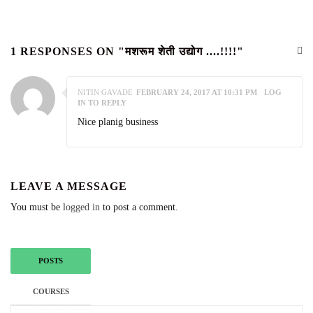
1 RESPONSES ON "मशरूम शेती उद्योग ....!!!!"
NITIN GAVADE
FEBRUARY 24, 2017 AT 10:31 PM
LOG
IN TO REPLY
Nice planig business
LEAVE A MESSAGE
You must be
logged in
to post a comment.
POSTS
COURSES