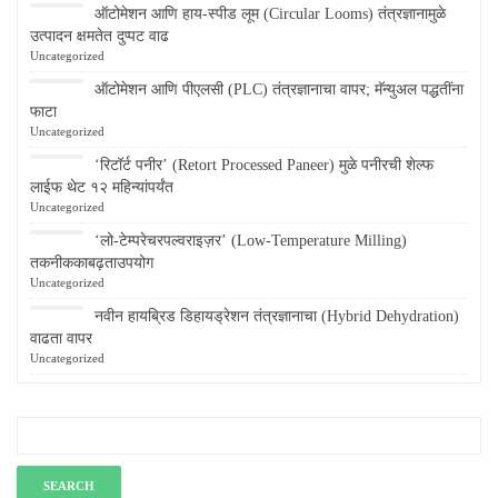
ऑटोमेशन आणि हाय-स्पीड लूम (Circular Looms) तंत्रज्ञानामुळे
उत्पादन क्षमतेत दुप्पट वाढ
Uncategorized
ऑटोमेशन आणि पीएलसी (PLC) तंत्रज्ञानाचा वापर; मॅन्युअल पद्धतींना
फाटा
Uncategorized
‘रिटॉर्ट पनीर’ (Retort Processed Paneer) मुळे पनीरची शेल्फ
लाईफ थेट १२ महिन्यांपर्यंत
Uncategorized
‘लो-टेम्परेचरपल्वराइज़र’ (Low-Temperature Milling)
तकनीककाबढ़ताउपयोग
Uncategorized
नवीन हायब्रिड डिहायड्रेशन तंत्रज्ञानाचा (Hybrid Dehydration)
वाढता वापर
Uncategorized