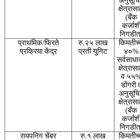
अनुसूच
क्षेत्रासा
(बँक
कर्जाश
निगडीत
प्राथमिक/फिरते
रु.२५ लाख
किमतीच्
प्रक्रिया केंद्र
प्रती युनिट
४०%
सर्वसाधा
क्षेत्रासा
व ५५
डोंगरी 
अनुसूच
क्षेत्रासा
(बँक
कर्जाश
निगडीत
रायपनिग चेंबर
रु.१ लाख
किमतीच्