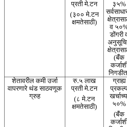
प्रती मे.टन
३५%
सर्वसाधा
(३०० मे.टन
क्षेत्रासा
क्षमतेसाठी)
व ५०
डोंगरी 
अनुसूच
क्षेत्रासा
(बँक
कर्जाश
निगडीत
शेतावरील कमी उर्जा
रु.५ लाख
ग्राह्य
वापरणारे थंड साठवणूक
प्रती मे.टन
प्रकल्
ग्रुह
खर्चाच्य
(८ मे.टन
५०%
क्षमतेसाठी)
(बँक
कर्जाश