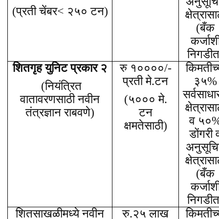
अनुसूच
(प्रती चेंबर< २५० टन)
क्षेत्रासा
(बँक
कर्जाश
निगडीत
शितगृह युनिट प्रकार २
रु १००००/-
किमतीच्
प्रती मे.टन
३५%
(नियंत्रित
सर्वसाधा
वातावरणसाठी नवीन
(५००० मे.
क्षेत्रासा
तंत्रज्ञान राबवणे)
टन
व ५०
क्षमतेसाठी)
डोंगरी 
अनुसूच
क्षेत्रासा
(बँक
कर्जाश
निगडीत
शितसाखळीमध्ये नवीन
रु.२५ लाख
किमतीच्