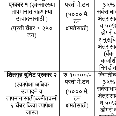
प्रकार १
(एकसारख्या
प्रती मे.टन
३५%
तापमानात राहणाऱ्या
सर्वसाधा
(५००० मे.
उत्पादनासाठी )
क्षेत्रासा
टन
व ५०
(प्रती चेंबर > २५०
क्षमतेसाठी)
डोंगरी 
टन)
अनुसूच
क्षेत्रासा
(बँक
कर्जाश
निगडीत
शितगृह युनिट प्रकार २
रु १००००/-
किमतीच्
प्रती मे.टन
३५%
(एकापेक्षा अधिक
सर्वसाधा
उत्पादने व
(५००० मे.
क्षेत्रासा
तापमानासाठी)कमीतकमी
टन
व ५०
६ चेंबर किवा त्यापेक्षा
क्षमतेसाठी)
डोंगरी 
जास्त