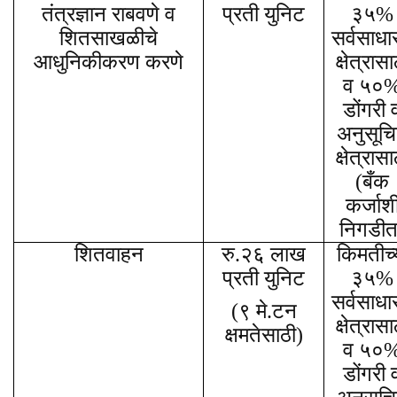
तंत्रज्ञान राबवणे व
प्रती युनिट
३५%
शितसाखळीचे
सर्वसाधा
आधुनिकीकरण करणे
क्षेत्रासा
व ५०
डोंगरी 
अनुसूच
क्षेत्रासा
(बँक
कर्जाश
निगडीत
शितवाहन
रु.२६ लाख
किमतीच्
प्रती युनिट
३५%
सर्वसाधा
(९ मे.टन
क्षेत्रासा
क्षमतेसाठी)
व ५०
डोंगरी 