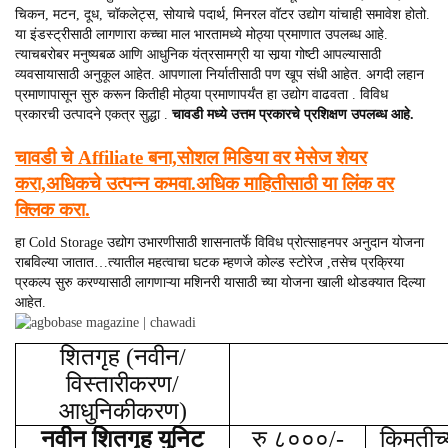
चिकन, मटन, दूध, चॉकलेट्स, सोयाचे पदार्थ, मिनरल वॉटर उद्योग यांचाही समावेश होतो.
या इंडस्ट्रीसाठी लागणारा कच्चा माल भारतामध्ये मोठ्या प्रमाणात उपलब्ध आहे.
त्याचबरोबर मनुष्यबळ आणि आधुनिक यंत्रसामग्री या सार्‍या गोष्टी आपल्यासाठी
व्यवसायासाठी अनुकूल आहेत. आपणाला निर्यातीसाठी पण खूप संधी आहेत. अगदी लहान
प्रमाणापासून सुरु करून कितीही मोठ्या प्रमाणापर्यंत हा उद्योग वाढवता . विविध
प्रकारची उत्पादने एकत्र सुद्धा .
चावडी मध्ये उत्तम प्रकारचे प्रशिक्षण उपलब्ध आहे.
चावडी चे Affiliate बना,सोशल मिडिया वर मेसेज शेयर
करा,अधिकचे उत्पन्न कमवा.अधिक माहितीसाठी या लिंक वर
क्लिक करा.
हा Cold Storage उद्योग उभारणीसाठी शासनातर्फे विविध प्रोत्साहनपर अनुदान योजना
राबविल्या जातात…त्यातील महत्वाचा घटक म्हणजे कोल्ड स्टोरेज ,तसेच प्रक्रिया
प्रकल्प सुरु करण्यासाठी लागणाऱ्या मशिनरी यासाठी च्या योजना खाली थोडक्यात दिल्या
आहेत.
शितगृह (नवीन/
विस्तारीकरण/
आधुनिकीकरण)
नवीन शितगृह युनिट
रु ८०००/-
किमतीच्