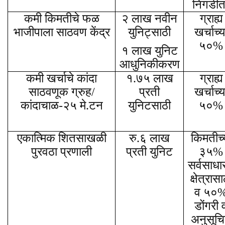
निगडीत
कमी किमतीचे फळ
२ लाख नवीन
ग्राह्य
भाजीपाला साठवण केंद्र
युनिट्साठी
खर्चाच्य
५०%
१ लाख युनिट
आधुनिकीकरण
कमी खर्चाचे कांदा
१.७५ लाख
ग्राह्य
साठवणूक ग्रुह/
प्रती
खर्चाच्य
कांदाचाळ-२५ मे.टन
युनिटसाठी
५०%
एकात्मिक शितसाखळी
रु.६ लाख
किमतीच्
पुरवठा प्रणाली
प्रती युनिट
३५%
सर्वसाधा
क्षेत्रासा
व ५०
डोंगरी 
अनुसूच