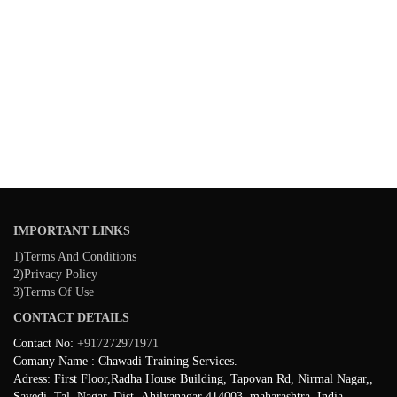
IMPORTANT LINKS
1)Terms And Conditions
2)Privacy Policy
3)Terms Of Use
CONTACT DETAILS
Contact No:
+917272971971
Comany Name : Chawadi Training Services.
Adress: First Floor,Radha House Building, Tapovan Rd, Nirmal Nagar,,
Savedi, Tal. Nagar, Dist- Ahilyanagar 414003, maharashtra ,India