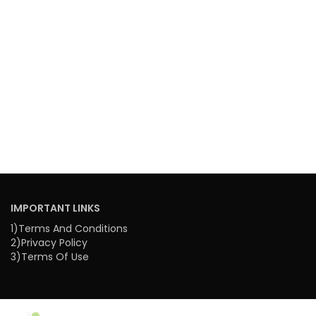
IMPORTANT LINKS
1)Terms And Conditions
2)Privacy Policy
3)Terms Of Use