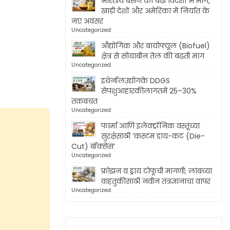
भारतीय बेसन की बढ़ी विदेशों में मांग,
खाड़ी देशों और अमेरिका में निर्यात के
नए अवसर
Uncategorized
औद्योगिक और बायोफ्यूल (Biofuel)
क्षेत्र से सोयाबीन तेल की बढ़ती मांग
Uncategorized
इथेनॉलउद्योगके DDGS
सेपशुआहारकीलागतमें 25–30%
तकबचत
Uncategorized
फार्मा आणि इलेक्ट्रॉनिक वस्तूंच्या
सुरक्षेसाठी ‘कस्टम डाय-कट (Die-
Cut) बॉक्सेस’
Uncategorized
फ्रोझन व ड्राय टोफूची मागणी; लांबच्या
वाहतुकीसाठी नवीन तंत्रज्ञानाचा वापर
Uncategorized