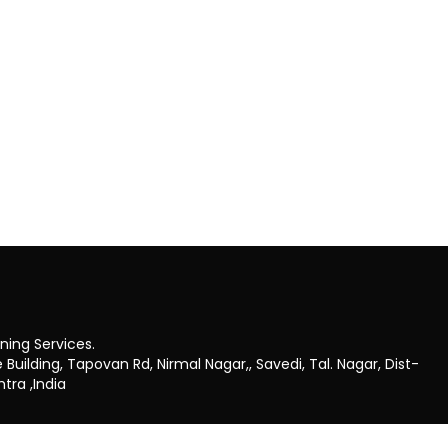
7
ing Services.
 Building, Tapovan Rd, Nirmal Nagar,, Savedi, Tal. Nagar, Dist-
tra ,India