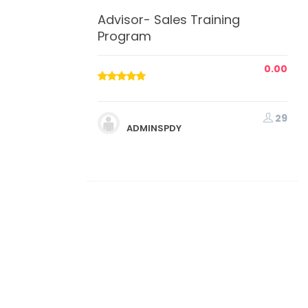
Advisor- Sales Training
Program
0.00
29
ADMINSPDY
Online
 Premium
450.00
8,450.00