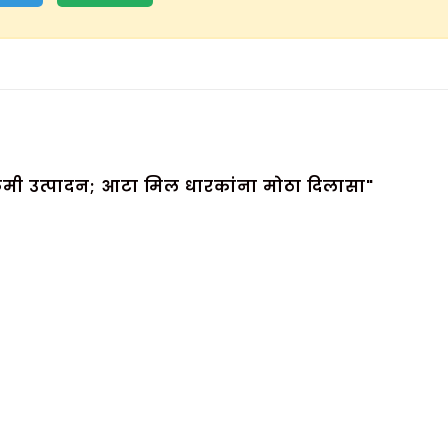
क्रमी उत्पादन; आटा मिल धारकांना मोठा दिलासा"