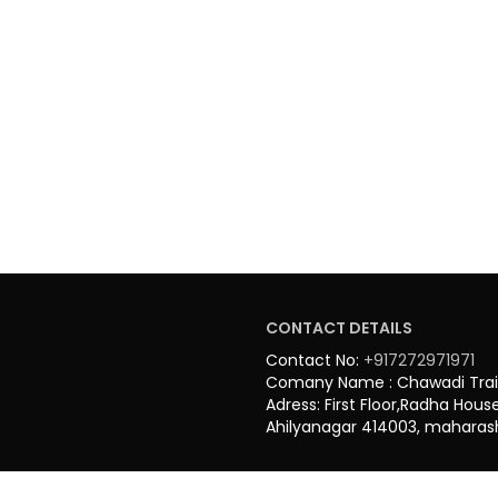
ADMINSPDY
CONTACT DETAILS
Contact No:
+917272971971
Comany Name : Chawadi Train
Adress: First Floor,Radha House
Ahilyanagar 414003, maharash