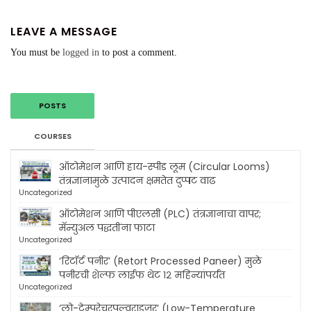
LEAVE A MESSAGE
You must be
logged in
to post a comment.
POSTS
COURSES
ऑटोमेशन आणि हाय-स्पीड लूम (Circular Looms)
तंत्रज्ञानामुळे उत्पादन क्षमतेत दुप्पट वाढ
Uncategorized
ऑटोमेशन आणि पीएलसी (PLC) तंत्रज्ञानाचा वापर;
मॅन्युअल पद्धतींना फाटा
Uncategorized
‘रिटॉर्ट पनीर’ (Retort Processed Paneer) मुळे
पनीरची शेल्फ लाईफ थेट १२ महिन्यांपर्यंत
Uncategorized
‘लो-टेम्परेचरपल्वराइज़र’ (Low-Temperature