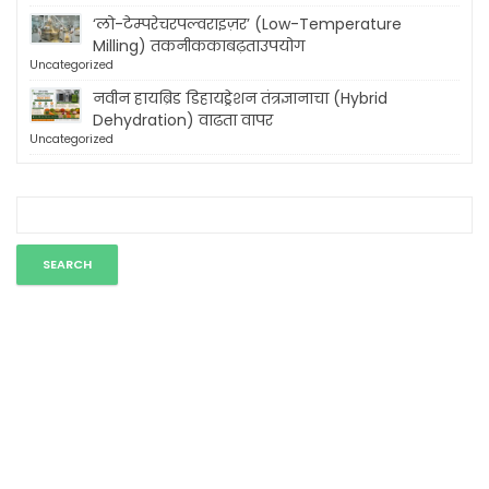
‘लो-टेम्परेचरपल्वराइज़र’ (Low-Temperature
Milling) तकनीककाबढ़ताउपयोग
Uncategorized
नवीन हायब्रिड डिहायड्रेशन तंत्रज्ञानाचा (Hybrid
Dehydration) वाढता वापर
Uncategorized